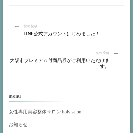
投
前の投稿
LINE公式アカウントはじめました！
稿
ナ
次の投稿
大阪市プレミアム付商品券がご利用いただけま
す。
ビ
ゲ
ー
menu
シ
女性専用美容整体サロン holy salon
ョ
お知らせ