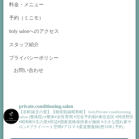
ン
料金・メニュー
予約（ミニモ）
holy salonへのアクセス
スタッフ紹介
プライバシーポリシー
お問い合わせ
private.conditioning.salon
【谷町線文の里】【御堂筋線昭和町】
holyPrivate conditioning
salon (整体院)
#整体#女性専用 #完全予約制#東住吉区 #阿倍野区
#昭和町#文の里#田辺#国家資格保持者が施術 #小さな隠れ家サ
ロン#プライベート空間#アロマ
#柔道整復師(歴18年)
予約↓