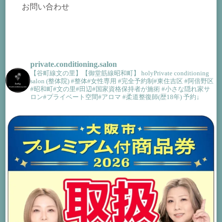
お問い合わせ
private.conditioning.salon
【谷町線文の里】【御堂筋線昭和町】
holyPrivate conditioning
salon (整体院)
#整体#女性専用 #完全予約制#東住吉区 #阿倍野区
#昭和町#文の里#田辺#国家資格保持者が施術 #小さな隠れ家サ
ロン#プライベート空間#アロマ
#柔道整復師(歴18年)
予約↓